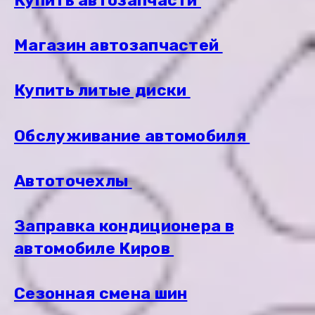
Купить автозапчасти
Магазин автозапчастей
Купить литые диски
Обслуживание автомобиля
Автоточехлы
Заправка кондиционера в
автомобиле Киров
Сезонная смена шин