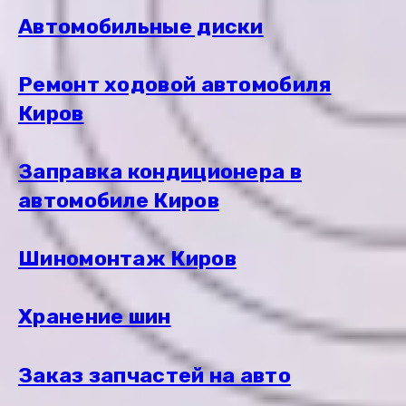
Автомобильные диски
Ремонт ходовой автомобиля
Киров
Заправка кондиционера в
автомобиле Киров
Шиномонтаж Киров
Хранение шин
Заказ запчастей на авто